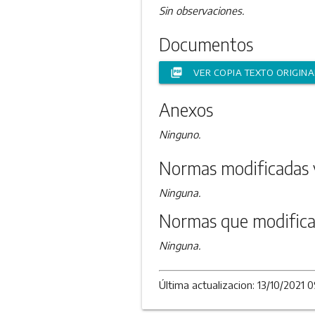
Sin observaciones.
Documentos
picture_as_pdf
VER COPIA TEXTO ORIGINA
Anexos
Ninguno.
Normas modificadas 
Ninguna.
Normas que modifica
Ninguna.
Última actualizacion: 13/10/2021 0