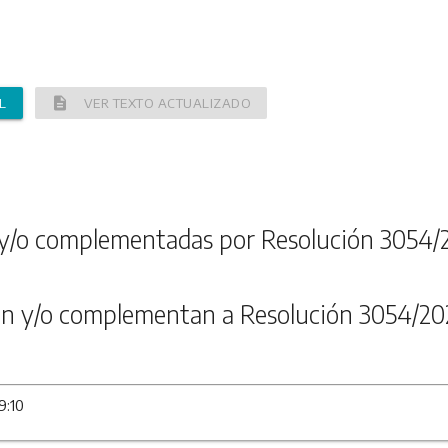
description
L
VER TEXTO ACTUALIZADO
y/o complementadas por Resolución 3054/
n y/o complementan a Resolución 3054/20
9:10