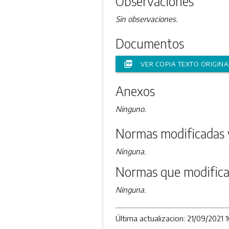
Observaciones
Sin observaciones.
Documentos
picture_as_pdf
VER COPIA TEXTO ORIGINA
Anexos
Ninguno.
Normas modificadas 
Ninguna.
Normas que modifica
Ninguna.
Última actualizacion: 21/09/2021 