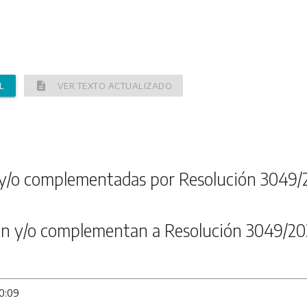
description
L
VER TEXTO ACTUALIZADO
y/o complementadas por Resolución 3049/
n y/o complementan a Resolución 3049/20
10:09