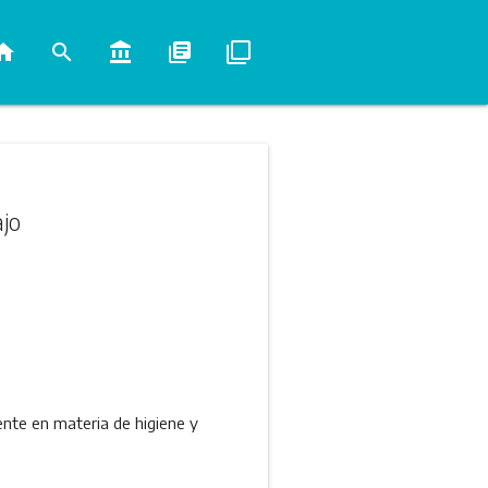
ome
search
account_balance
library_books
filter_none
ajo
te en materia de higiene y