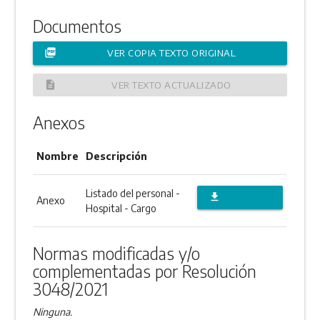
Documentos
picture_as_pdf
VER COPIA TEXTO ORIGINAL
description
VER TEXTO ACTUALIZADO
Anexos
Nombre
Descripción
Listado del personal -
file_download
Anexo
Hospital - Cargo
DESCARGAR
ANEXO
Normas modificadas y/o
complementadas por Resolución
3048/2021
Ninguna.