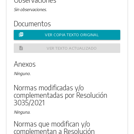
Sin observaciones.
Documentos
picture_as_pdf
VER COPIA TEXTO ORIGINAL
description
VER TEXTO ACTUALIZADO
Anexos
Ninguno.
Normas modificadas y/o
complementadas por Resolución
3035/2021
Ninguna.
Normas que modifican y/o
complementan a Resolución