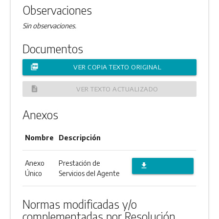
Observaciones
Sin observaciones.
Documentos
picture_as_pdf
VER COPIA TEXTO ORIGINAL
description
VER TEXTO ACTUALIZADO
Anexos
Nombre
Descripción
Anexo
Prestación de
file_download
Único
Servicios del Agente
DESCARGAR
ANEXO
Normas modificadas y/o
complementadas por Resolución