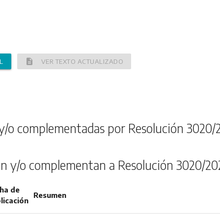
description
L
VER TEXTO ACTUALIZADO
y/o complementadas por Resolución 3020/
n y/o complementan a Resolución 3020/20
ha de
Resumen
licación