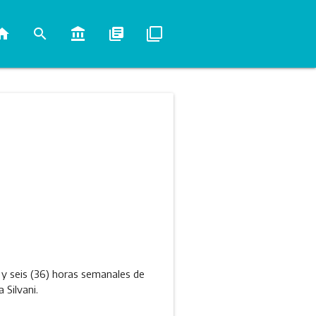
ome
search
account_balance
library_books
filter_none
ta y seis (36) horas semanales de
 Silvani.