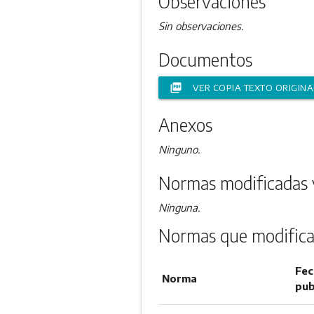
Observaciones
Sin observaciones.
Documentos
picture_as_pdf
VER COPIA TEXTO ORIGINA
Anexos
Ninguno.
Normas modificadas 
Ninguna.
Normas que modifica
Fec
Norma
pub