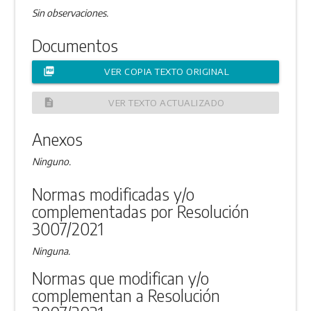
Sin observaciones.
Documentos
picture_as_pdf
VER COPIA TEXTO ORIGINAL
description
VER TEXTO ACTUALIZADO
Anexos
Ninguno.
Normas modificadas y/o
complementadas por Resolución
3007/2021
Ninguna.
Normas que modifican y/o
complementan a Resolución