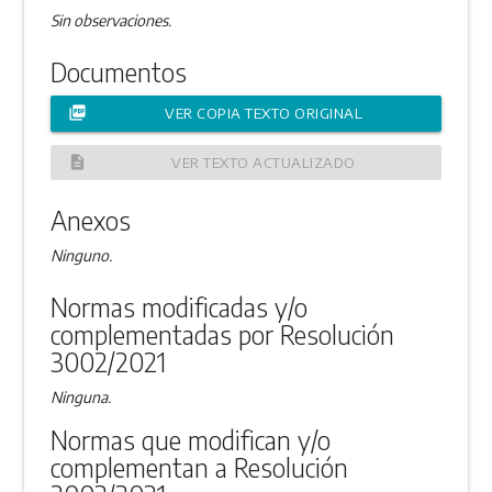
Sin observaciones.
Documentos
picture_as_pdf
VER COPIA TEXTO ORIGINAL
description
VER TEXTO ACTUALIZADO
Anexos
Ninguno.
Normas modificadas y/o
complementadas por Resolución
3002/2021
Ninguna.
Normas que modifican y/o
complementan a Resolución