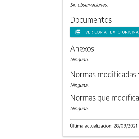
Sin observaciones.
Documentos
picture_as_pdf
VER COPIA TEXTO ORIGINA
Anexos
Ninguno.
Normas modificadas 
Ninguna.
Normas que modifica
Ninguna.
Última actualizacion: 28/09/2021 