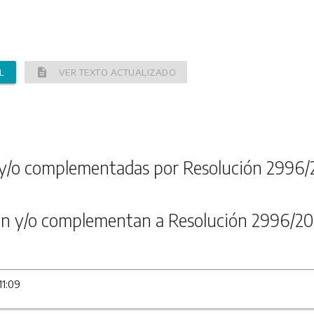
description
L
VER TEXTO ACTUALIZADO
y/o complementadas por Resolución 2996/
n y/o complementan a Resolución 2996/20
11:09