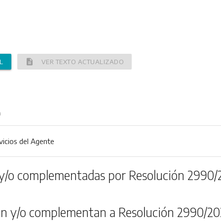
description
L
VER TEXTO ACTUALIZADO
n
vicios del Agente
y/o complementadas por Resolución 2990/
n y/o complementan a Resolución 2990/20