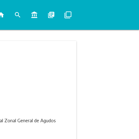
ome
search
account_balance
library_books
filter_none
ital Zonal General de Agudos