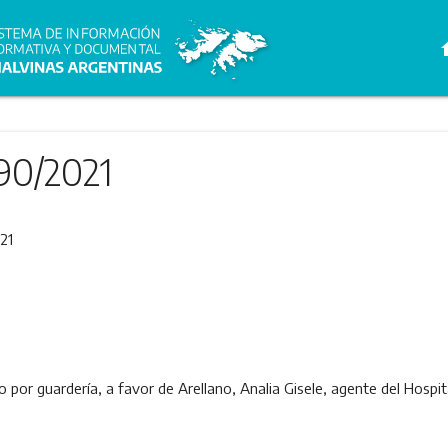
h
90/2021
21
o por guardería, a favor de Arellano, Analia Gisele, agente del Hosp