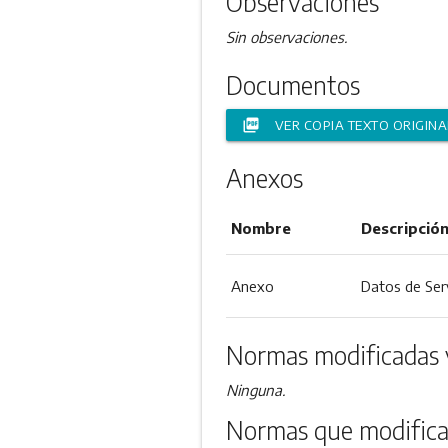
Observaciones
Sin observaciones.
Documentos
picture_as_pdf
VER COPIA TEXTO ORIGINA
Anexos
Nombre
Descripció
Anexo
Datos de Ser
Normas modificadas 
Ninguna.
Normas que modifica