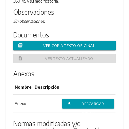
3601/15 y su modificatoria.
Observaciones
Sin observaciones.
Documentos
picture_as_pdf
VER COPIA TEXTO ORIGINAL
description
VER TEXTO ACTUALIZADO
Anexos
Nombre
Descripción
Anexo
file_download
DESCARGAR
ANEXO
Normas modificadas y/o