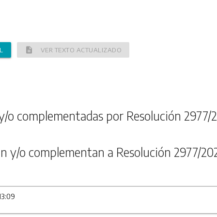
description
L
VER TEXTO ACTUALIZADO
y/o complementadas por Resolución 2977/
n y/o complementan a Resolución 2977/20
13:09