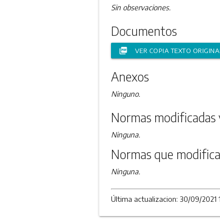
Sin observaciones.
Documentos
picture_as_pdf
VER COPIA TEXTO ORIGINA
Anexos
Ninguno.
Normas modificadas 
Ninguna.
Normas que modifica
Ninguna.
Última actualizacion: 30/09/2021 