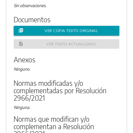
Sin observaciones.
Documentos
picture_as_pdf
VER COPIA TEXTO ORIGINAL
description
VER TEXTO ACTUALIZADO
Anexos
Ninguno.
Normas modificadas y/o
complementadas por Resolución
2966/2021
Ninguna.
Normas que modifican y/o
complementan a Resolución