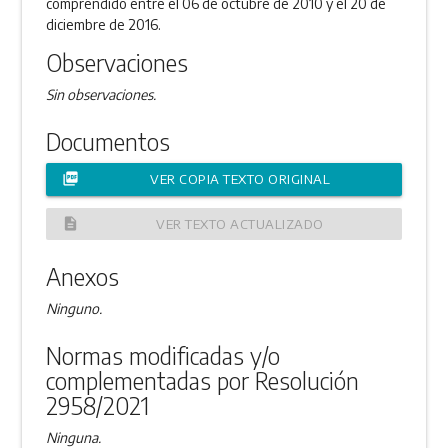
comprendido entre el 06 de octubre de 2010 y el 20 de
diciembre de 2016.
Observaciones
Sin observaciones.
Documentos
picture_as_pdf
VER COPIA TEXTO ORIGINAL
description
VER TEXTO ACTUALIZADO
Anexos
Ninguno.
Normas modificadas y/o
complementadas por Resolución
2958/2021
Ninguna.