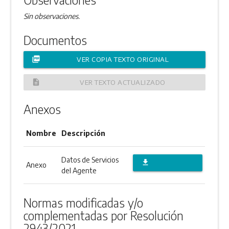
Sin observaciones.
Documentos
picture_as_pdf
VER COPIA TEXTO ORIGINAL
description
VER TEXTO ACTUALIZADO
Anexos
Nombre
Descripción
Datos de Servicios
file_download
Anexo
del Agente
DESCARGAR
ANEXO
Normas modificadas y/o
complementadas por Resolución
2943/2021