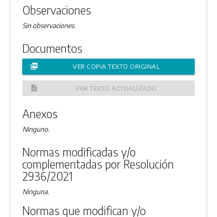
Observaciones
Sin observaciones.
Documentos
picture_as_pdf
VER COPIA TEXTO ORIGINAL
description
VER TEXTO ACTUALIZADO
Anexos
Ninguno.
Normas modificadas y/o
complementadas por Resolución
2936/2021
Ninguna.
Normas que modifican y/o