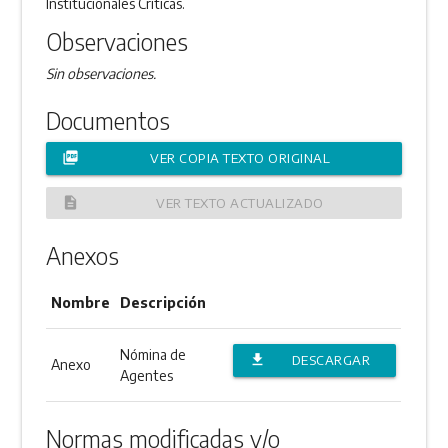
Institucionales Críticas.
Observaciones
Sin observaciones.
Documentos
picture_as_pdf
VER COPIA TEXTO ORIGINAL
description
VER TEXTO ACTUALIZADO
Anexos
Nombre
Descripción
Nómina de
file_download
DESCARGAR
Anexo
Agentes
ANEXO
Normas modificadas y/o