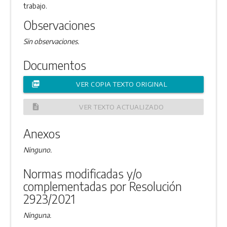
trabajo.
Observaciones
Sin observaciones.
Documentos
picture_as_pdf
VER COPIA TEXTO ORIGINAL
description
VER TEXTO ACTUALIZADO
Anexos
Ninguno.
Normas modificadas y/o
complementadas por Resolución
2923/2021
Ninguna.