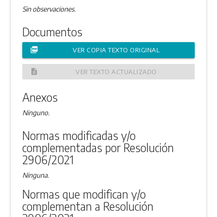
Sin observaciones.
Documentos
picture_as_pdf
VER COPIA TEXTO ORIGINAL
description
VER TEXTO ACTUALIZADO
Anexos
Ninguno.
Normas modificadas y/o
complementadas por Resolución
2906/2021
Ninguna.
Normas que modifican y/o
complementan a Resolución