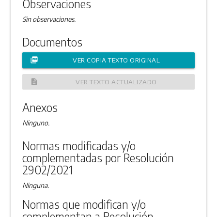
Observaciones
Sin observaciones.
Documentos
picture_as_pdf
VER COPIA TEXTO ORIGINAL
description
VER TEXTO ACTUALIZADO
Anexos
Ninguno.
Normas modificadas y/o
complementadas por Resolución
2902/2021
Ninguna.
Normas que modifican y/o
complementan a Resolución