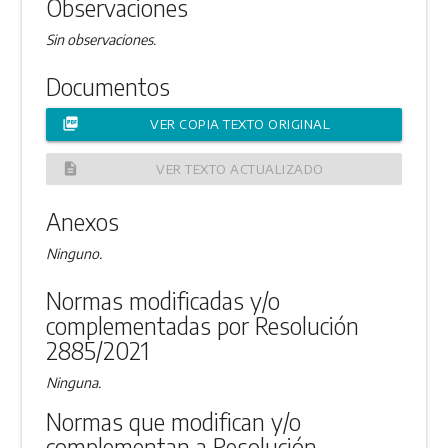
Observaciones
Sin observaciones.
Documentos
picture_as_pdf
VER COPIA TEXTO ORIGINAL
description
VER TEXTO ACTUALIZADO
Anexos
Ninguno.
Normas modificadas y/o
complementadas por Resolución
2885/2021
Ninguna.
Normas que modifican y/o
complementan a Resolución