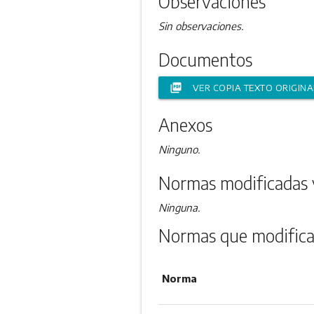
Observaciones
Sin observaciones.
Documentos
picture_as_pdf
VER COPIA TEXTO ORIGINA
Anexos
Ninguno.
Normas modificadas 
Ninguna.
Normas que modifica
Norma