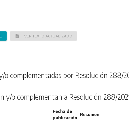
description
L
VER TEXTO ACTUALIZADO
y/o complementadas por Resolución 288/2
n y/o complementan a Resolución 288/202
Fecha de
Resumen
publicación