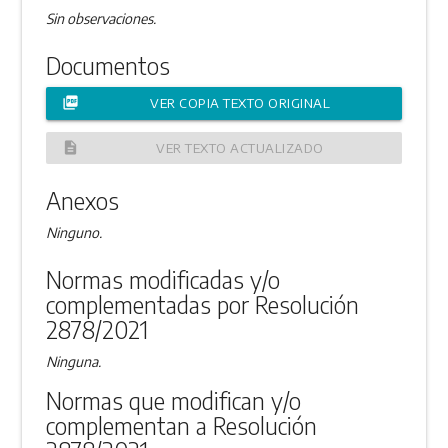
Sin observaciones.
Documentos
picture_as_pdf
VER COPIA TEXTO ORIGINAL
description
VER TEXTO ACTUALIZADO
Anexos
Ninguno.
Normas modificadas y/o
complementadas por Resolución
2878/2021
Ninguna.
Normas que modifican y/o
complementan a Resolución