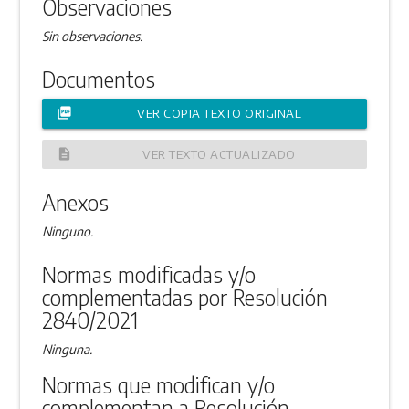
Observaciones
Sin observaciones.
Documentos
picture_as_pdf
VER COPIA TEXTO ORIGINAL
description
VER TEXTO ACTUALIZADO
Anexos
Ninguno.
Normas modificadas y/o
complementadas por Resolución
2840/2021
Ninguna.
Normas que modifican y/o
complementan a Resolución