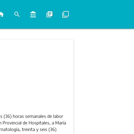
ome
search
account_balance
library_books
filter_none
seis (36) horas semanales de labor
 Provincial de Hospitales, a María
atología, treinta y seis (36)