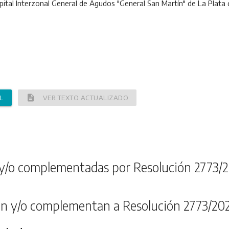
ital Interzonal General de Agudos "General San Martín" de La Plata 
description
L
VER TEXTO ACTUALIZADO
y/o complementadas por Resolución 2773/2
n y/o complementan a Resolución 2773/20