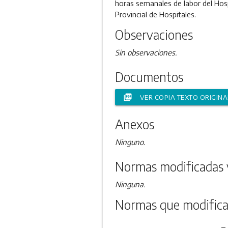
horas semanales de labor del Hosp
Provincial de Hospitales.
Observaciones
Sin observaciones.
Documentos
picture_as_pdf
VER COPIA TEXTO ORIGINA
Anexos
Ninguno.
Normas modificadas 
Ninguna.
Normas que modifica