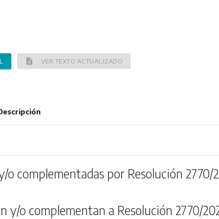
description
L
VER TEXTO ACTUALIZADO
Descripción
y/o complementadas por Resolución 2770/
n y/o complementan a Resolución 2770/20