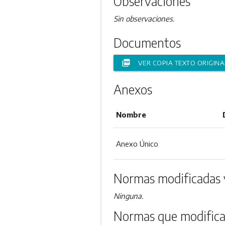
Observaciones
Sin observaciones.
Documentos
picture_as_pdf
VER COPIA TEXTO ORIGINA
Anexos
Nombre
Anexo Único
Normas modificadas 
Ninguna.
Normas que modifica