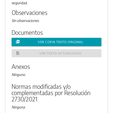
seguridad.
Observaciones
Sin observaciones.
Documentos
picture_as_pdf
VER COPIA TEXTO ORIGINAL
description
VER TEXTO ACTUALIZADO
Anexos
Ninguno.
Normas modificadas y/o
complementadas por Resolución
2730/2021
Ninguna.