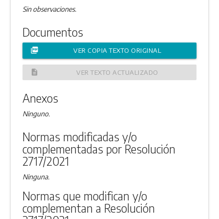
Sin observaciones.
Documentos
picture_as_pdf
VER COPIA TEXTO ORIGINAL
description
VER TEXTO ACTUALIZADO
Anexos
Ninguno.
Normas modificadas y/o
complementadas por Resolución
2717/2021
Ninguna.
Normas que modifican y/o
complementan a Resolución