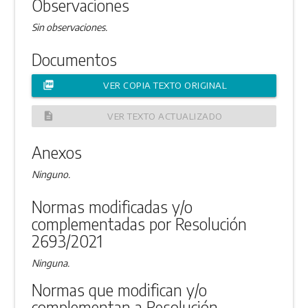
Observaciones
Sin observaciones.
Documentos
picture_as_pdf
VER COPIA TEXTO ORIGINAL
description
VER TEXTO ACTUALIZADO
Anexos
Ninguno.
Normas modificadas y/o
complementadas por Resolución
2693/2021
Ninguna.
Normas que modifican y/o
complementan a Resolución