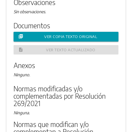
Observaciones
Sin observaciones.
Documentos
picture_as_pdf
VER COPIA TEXTO ORIGINAL
description
VER TEXTO ACTUALIZADO
Anexos
Ninguno.
Normas modificadas y/o
complementadas por Resolución
269/2021
Ninguna.
Normas que modifican y/o
complementan a Resolución