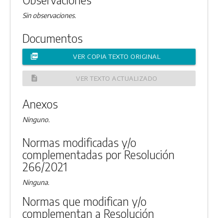
Sin observaciones.
Documentos
picture_as_pdf
VER COPIA TEXTO ORIGINAL
description
VER TEXTO ACTUALIZADO
Anexos
Ninguno.
Normas modificadas y/o
complementadas por Resolución
266/2021
Ninguna.
Normas que modifican y/o
complementan a Resolución