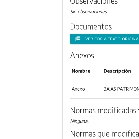
Observaciones
Sin observaciones.
Documentos
picture_as_pdf
VER COPIA TEXTO ORIGINA
Anexos
Nombre
Descripción
Anexo
BAJAS PATRIMON
Normas modificadas 
Ninguna.
Normas que modifica