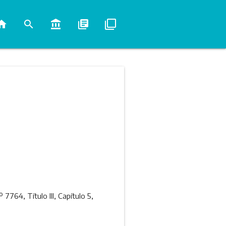
ome
search
account_balance
library_books
filter_none
7764, Título III, Capítulo 5,