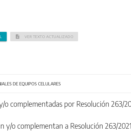
description
L
VER TEXTO ACTUALIZADO
IALES DE EQUIPOS CELULARES
y/o complementadas por Resolución 263/2
n y/o complementan a Resolución 263/202