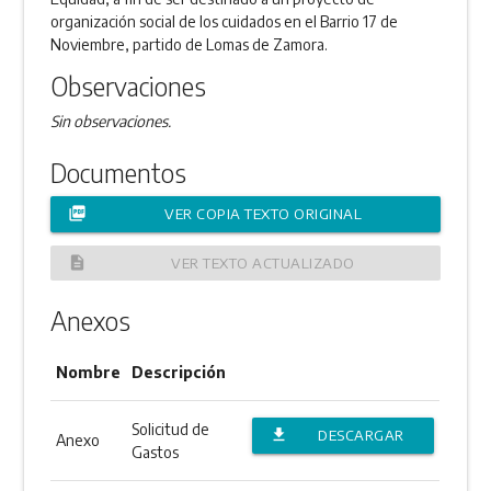
organización social de los cuidados en el Barrio 17 de
Noviembre, partido de Lomas de Zamora.
Observaciones
Sin observaciones.
Documentos
picture_as_pdf
VER COPIA TEXTO ORIGINAL
description
VER TEXTO ACTUALIZADO
Anexos
Nombre
Descripción
Solicitud de
file_download
DESCARGAR
Anexo
Gastos
ANEXO