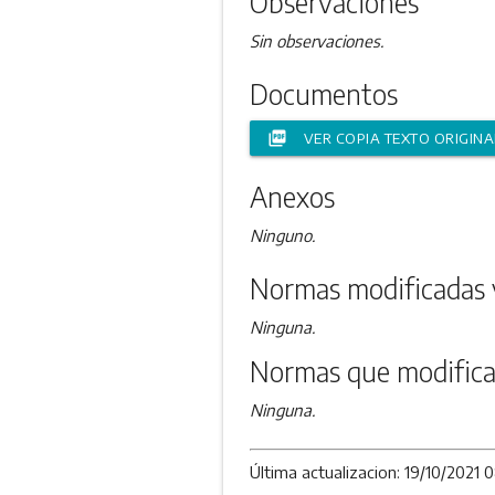
Observaciones
Sin observaciones.
Documentos
picture_as_pdf
VER COPIA TEXTO ORIGINA
Anexos
Ninguno.
Normas modificadas 
Ninguna.
Normas que modifica
Ninguna.
Última actualizacion: 19/10/2021 0