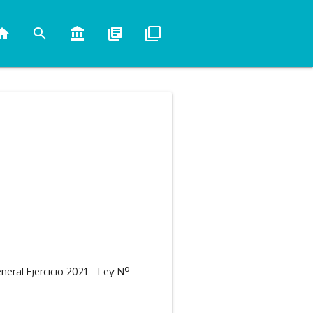
ome
search
account_balance
library_books
filter_none
eral Ejercicio 2021 – Ley Nº