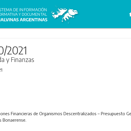
h
0/2021
da y Finanzas
21
ciones Financieras de Organismos Descentralizados – Presupuesto Gen
os Bonaerense.