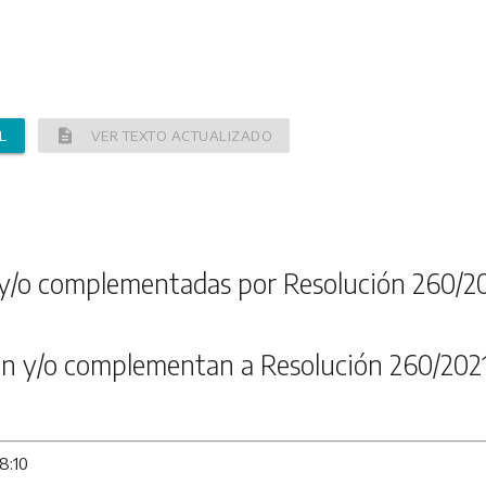
description
L
VER TEXTO ACTUALIZADO
y/o complementadas por Resolución 260/2
n y/o complementan a Resolución 260/202
8:10