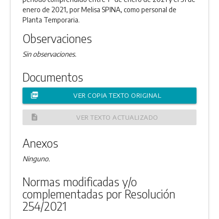
enero de 2021, por Melisa SPINA, como personal de
Planta Temporaria.
Observaciones
Sin observaciones.
Documentos
picture_as_pdf
VER COPIA TEXTO ORIGINAL
description
VER TEXTO ACTUALIZADO
Anexos
Ninguno.
Normas modificadas y/o
complementadas por Resolución
254/2021