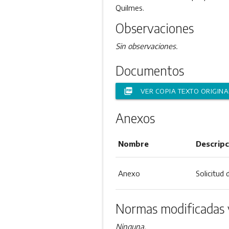
Quilmes.
Observaciones
Sin observaciones.
Documentos
picture_as_pdf
VER COPIA TEXTO ORIGINA
Anexos
Nombre
Descripc
Anexo
Solicitud
Normas modificadas 
Ninguna.