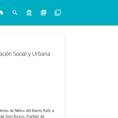
ome
search
account_balance
library_books
filter_none
ración Social y Urbana
ías de Niños del Barrio Itatí, a
ad de Don Bosco, Partido de