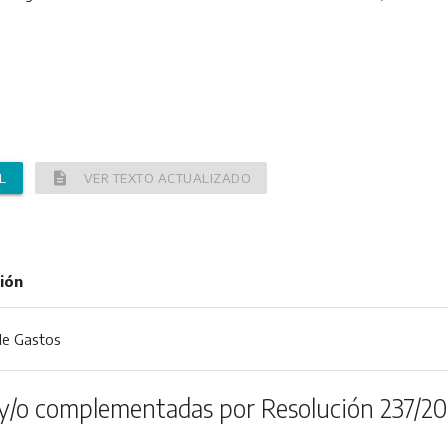
description
L
VER TEXTO ACTUALIZADO
ión
 de Gastos
y/o complementadas por Resolución 237/20