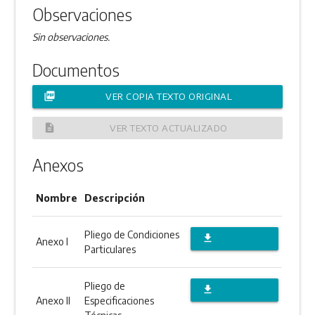
Observaciones
Sin observaciones.
Documentos
picture_as_pdf
VER COPIA TEXTO ORIGINAL
description
VER TEXTO ACTUALIZADO
Anexos
Nombre
Descripción
Pliego de Condiciones
file_download
Anexo I
Particulares
DESCARGAR
ANEXO
Pliego de
file_download
Anexo II
Especificaciones
DESCARGAR