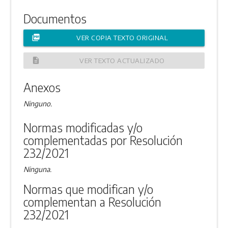
Documentos
picture_as_pdf
VER COPIA TEXTO ORIGINAL
description
VER TEXTO ACTUALIZADO
Anexos
Ninguno.
Normas modificadas y/o
complementadas por Resolución
232/2021
Ninguna.
Normas que modifican y/o
complementan a Resolución
232/2021