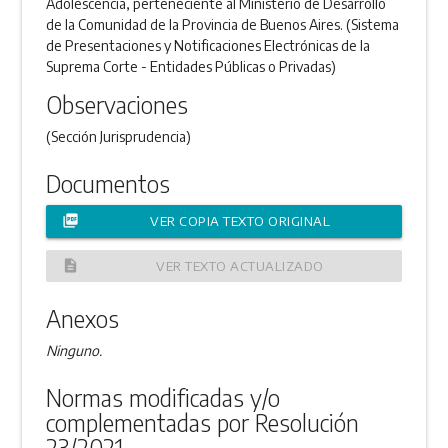
Adolescencia, perteneciente al Ministerio de Desarrollo
de la Comunidad de la Provincia de Buenos Aires. (Sistema
de Presentaciones y Notificaciones Electrónicas de la
Suprema Corte - Entidades Públicas o Privadas)
Observaciones
(Sección Jurisprudencia)
Documentos
picture_as_pdf
VER COPIA TEXTO ORIGINAL
description
VER TEXTO ACTUALIZADO
Anexos
Ninguno.
Normas modificadas y/o
complementadas por Resolución
23/2021