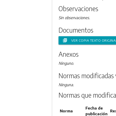
Observaciones
Sin observaciones.
Documentos
picture_as_pdf
VER COPIA TEXTO ORIGINA
Anexos
Ninguno.
Normas modificadas 
Ninguna.
Normas que modifica
Fecha de
Norma
Re
publicación