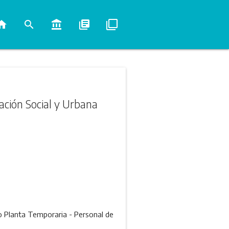
ome
search
account_balance
library_books
filter_none
ración Social y Urbana
o Planta Temporaria - Personal de