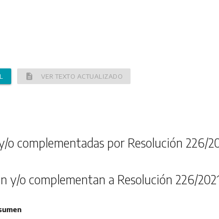
description
L
VER TEXTO ACTUALIZADO
y/o complementadas por Resolución 226/2
n y/o complementan a Resolución 226/202
sumen