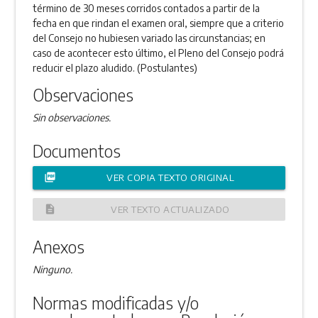
término de 30 meses corridos contados a partir de la
fecha en que rindan el examen oral, siempre que a criterio
del Consejo no hubiesen variado las circunstancias; en
caso de acontecer esto último, el Pleno del Consejo podrá
reducir el plazo aludido. (Postulantes)
Observaciones
Sin observaciones.
Documentos
picture_as_pdf
VER COPIA TEXTO ORIGINAL
description
VER TEXTO ACTUALIZADO
Anexos
Ninguno.
Normas modificadas y/o