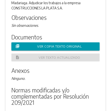
Madariaga. Adjudicar los trabajos a la empresa
CONSTRUCCIONES LA PLATA S.A.
Observaciones
Sin observaciones.
Documentos
picture_as_pdf
VER COPIA TEXTO ORIGINAL
description
VER TEXTO ACTUALIZADO
Anexos
Ninguno.
Normas modificadas y/o
complementadas por Resolución
209/2021