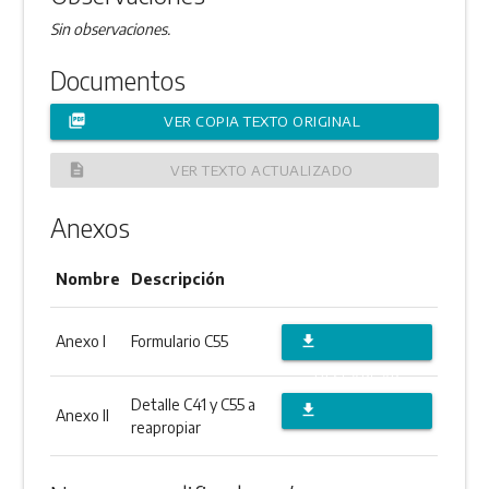
Sin observaciones.
Documentos
picture_as_pdf
VER COPIA TEXTO ORIGINAL
description
VER TEXTO ACTUALIZADO
Anexos
Nombre
Descripción
Anexo I
Formulario C55
file_download
DESCARGAR
Detalle C41 y C55 a
file_download
ANEXO
Anexo II
reapropiar
DESCARGAR
ANEXO