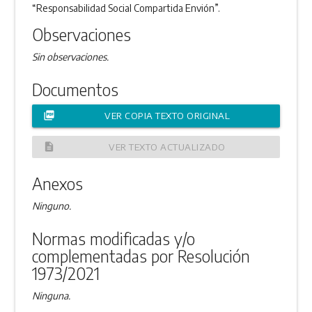
“Responsabilidad Social Compartida Envión”.
Observaciones
Sin observaciones.
Documentos
picture_as_pdf
VER COPIA TEXTO ORIGINAL
description
VER TEXTO ACTUALIZADO
Anexos
Ninguno.
Normas modificadas y/o
complementadas por Resolución
1973/2021
Ninguna.