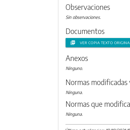
Observaciones
Sin observaciones.
Documentos
picture_as_pdf
VER COPIA TEXTO ORIGINA
Anexos
Ninguno.
Normas modificadas 
Ninguna.
Normas que modifica
Ninguna.