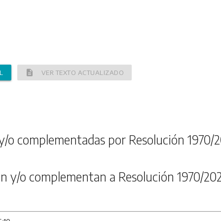
description
L
VER TEXTO ACTUALIZADO
y/o complementadas por Resolución 1970/2
n y/o complementan a Resolución 1970/20