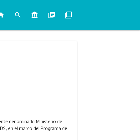
ome
search
account_balance
library_books
filter_none
mente denominado Ministerio de
MDS, en el marco del Programa de