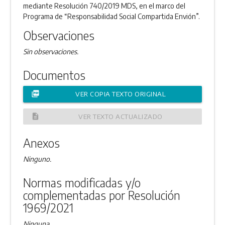
mediante Resolución 740/2019 MDS, en el marco del
Programa de “Responsabilidad Social Compartida Envión”.
Observaciones
Sin observaciones.
Documentos
picture_as_pdf
VER COPIA TEXTO ORIGINAL
description
VER TEXTO ACTUALIZADO
Anexos
Ninguno.
Normas modificadas y/o
complementadas por Resolución
1969/2021
Ninguna.