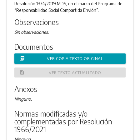
Resolución 1374/2019 MDS, en el marco del Programa de
“Responsabilidad Social Compartida Envión”.
Observaciones
Sin observaciones.
Documentos
picture_as_pdf
VER COPIA TEXTO ORIGINAL
description
VER TEXTO ACTUALIZADO
Anexos
Ninguno.
Normas modificadas y/o
complementadas por Resolución
1966/2021
Ninguna.