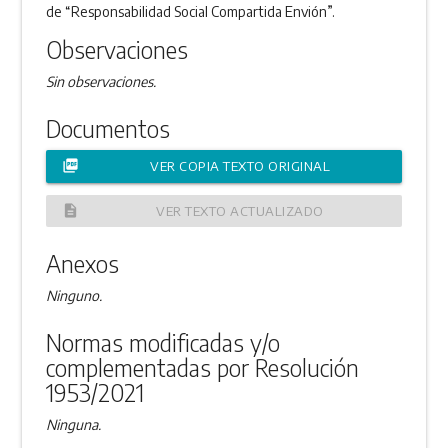
de “Responsabilidad Social Compartida Envión”.
Observaciones
Sin observaciones.
Documentos
picture_as_pdf
VER COPIA TEXTO ORIGINAL
description
VER TEXTO ACTUALIZADO
Anexos
Ninguno.
Normas modificadas y/o
complementadas por Resolución
1953/2021
Ninguna.