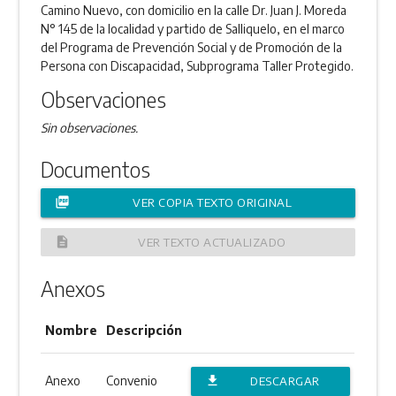
Camino Nuevo, con domicilio en la calle Dr. Juan J. Moreda
N° 145 de la localidad y partido de Salliquelo, en el marco
del Programa de Prevención Social y de Promoción de la
Persona con Discapacidad, Subprograma Taller Protegido.
Observaciones
Sin observaciones.
Documentos
picture_as_pdf
VER COPIA TEXTO ORIGINAL
description
VER TEXTO ACTUALIZADO
Anexos
Nombre
Descripción
Anexo
Convenio
file_download
DESCARGAR