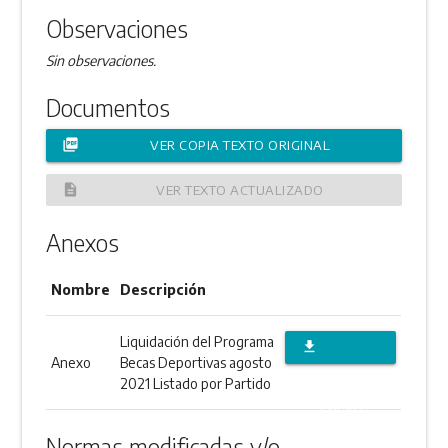
Observaciones
Sin observaciones.
Documentos
picture_as_pdf
VER COPIA TEXTO ORIGINAL
description
VER TEXTO ACTUALIZADO
Anexos
Nombre
Descripción
Liquidación del Programa
file_download
Anexo
Becas Deportivas agosto
DESCARGAR
2021 Listado por Partido
ANEXO
Normas modificadas y/o